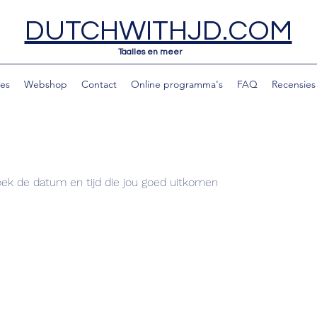
DUTCHWITHJD.COM
Taalles en meer
les
Webshop
Contact
Online programma's
FAQ
Recensies
oek de datum en tijd die jou goed uitkomen