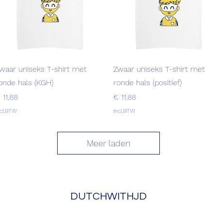
Snel overzicht
Snel overzicht
waar uniseks T-shirt met
Zwaar uniseks T-shirt met
onde hals (KGH)
ronde hals (positief)
rijs
Prijs
 11,88
€ 11,88
ncl.BTW
incl.BTW
Meer laden
DUTCHWITHJD