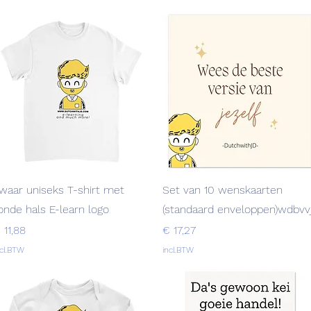
Snel overzicht
Snel overzicht
waar uniseks T-shirt met
Set van 10 wenskaarten
onde hals E-learn logo
(standaard enveloppen)wdbvv
rijs
Prijs
 11,88
€ 17,27
ncl.BTW
incl.BTW