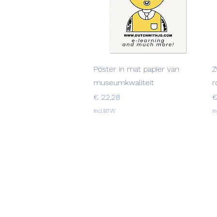
Snel overzicht
Poster in mat papier van
Z
museumkwaliteit
r
Prijs
P
€ 22,28
€
incl.BTW
i