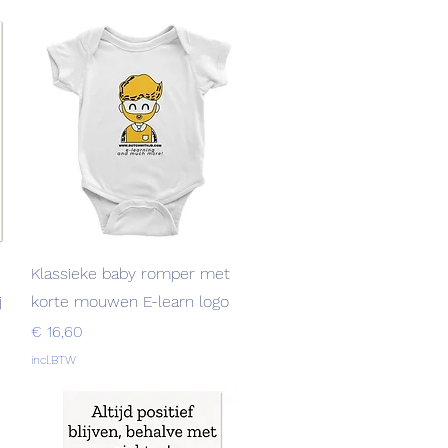
Snel overzicht
Klassieke baby romper met
j
korte mouwen E-learn logo
Prijs
€ 16,60
incl.BTW