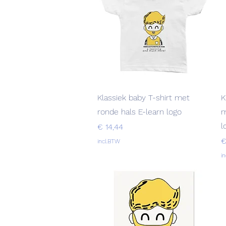
Snel overzicht
Klassiek baby T-shirt met
K
ronde hals E-learn logo
m
l
Prijs
€ 14,44
P
€
incl.BTW
i