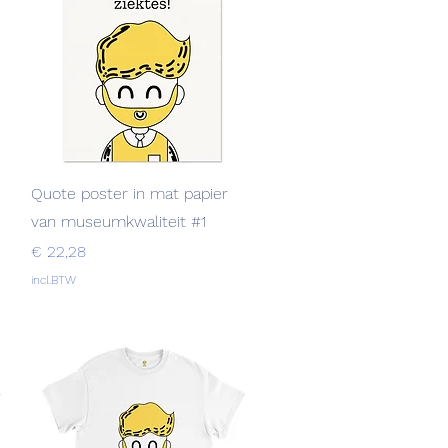
Snel overzicht
Quote poster in mat papier
van museumkwaliteit #1
Prijs
€ 22,28
incl.BTW