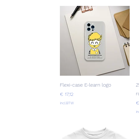
Snel overzicht
Flexi-case E-learn logo
Z
r
Prijs
€ 17,12
P
€
incl.BTW
i