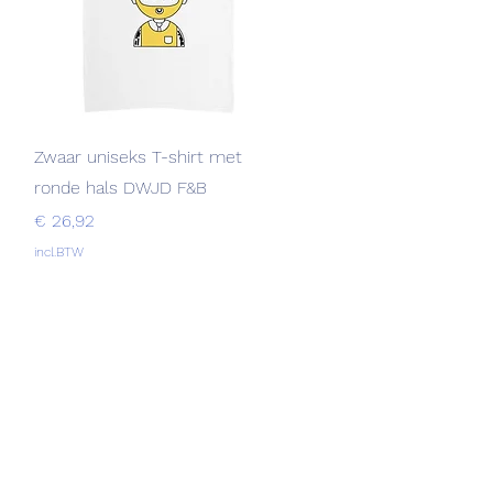
Snel overzicht
Zwaar uniseks T-shirt met
ronde hals DWJD F&B
Prijs
€ 26,92
incl.BTW