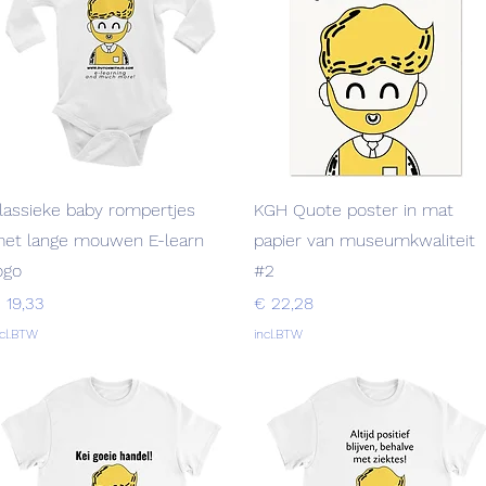
Snel overzicht
Snel overzicht
lassieke baby rompertjes
KGH Quote poster in mat
et lange mouwen E-learn
papier van museumkwaliteit
ogo
#2
rijs
Prijs
 19,33
€ 22,28
ncl.BTW
incl.BTW