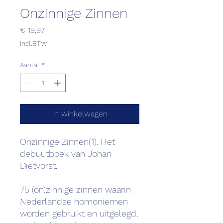
Onzinnige Zinnen
Prijs
€ 19,97
incl.BTW
Aantal
*
In winkelwagen
Onzinnige Zinnen(1). Het
debuutboek van Johan
Dietvorst.
75 (on)zinnige zinnen waarin
Nederlandse homoniemen
worden gebruikt en uitgelegd,