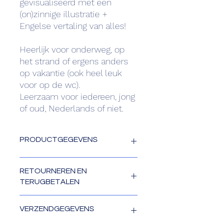
gevisualiseerd met een
(on)zinnige illustratie +
Engelse vertaling van alles!
Heerlijk voor onderweg, op
het strand of ergens anders
op vakantie (ook heel leuk
voor op de wc).
Leerzaam voor iedereen, jong
of oud, Nederlands of niet.
PRODUCTGEGEVENS
75 (on)zinnige zinnen waarin
RETOURNEREN EN
Nederlandse homoniemen worden
TERUGBETALEN
gebruikt en uitgelegd, gevisualiseerd
met een (on)zinnige illustratie.
Herroepingsrecht
Heerlijk voor onderweg, op het strand
VERZENDGEGEVENS
Bij levering van producten:
of ergens anders op vakantie (ook