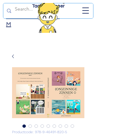
Taalles en meer
DUTCHWITHJD.CO
M
Productcode: 978-9-46491-820-5