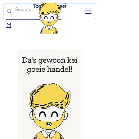
Taalles en meer
DUTCHWITHJD.CO
M