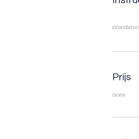
Instr
johandietvo
Prijs
Gratis