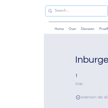
Home
Over
Diensten
Proef
Inburg
1 stap
1
stap
Iedereen die al