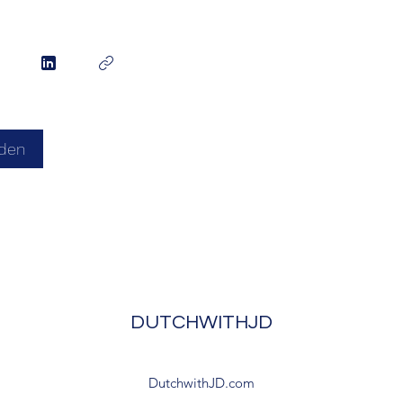
den
DUTCHWITHJD
DutchwithJD.com