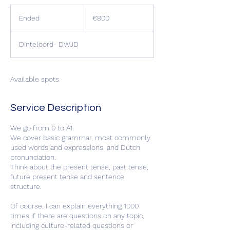
800
euros
Ended
E
€800
n
d
Dinteloord- DWJD
e
d
Available spots
Service Description
We go from 0 to A1.
We cover basic grammar, most commonly
used words and expressions, and Dutch
pronunciation.
Think about the present tense, past tense,
future present tense and sentence
structure.
Of course, I can explain everything 1000
times if there are questions on any topic,
including culture-related questions or